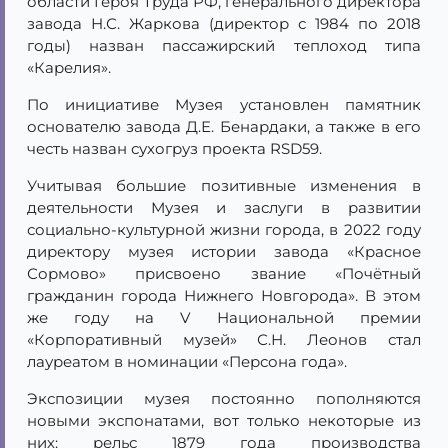
области Героя Труда РФ, генерального директора
завода Н.С. Жаркова (директор с 1984 по 2018
годы) назван пассажирский теплоход типа
«Карелия».
По инициативе Музея установлен памятник
основателю завода Д.Е. Бенардаки, а также в его
честь назван сухогруз проекта RSD59.
Учитывая большие позитивные изменения в
деятельности Музея и заслуги в развитии
социально-культурной жизни города, в 2022 году
директору музея истории завода «Красное
Сормово» присвоено звание «Почётный
гражданин города Нижнего Новгорода». В этом
же году на V Национальной премии
«Корпоративный музей» С.Н. Леонов стал
лауреатом в номинации «Персона года».
Экспозиции музея постоянно пополняются
новыми экспонатами, вот только некоторые из
них: рельс 1879 года производства