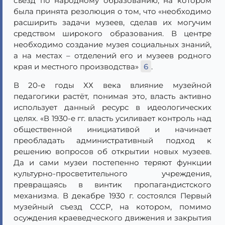
съезд по народному образованию, на котором
была принята резолюция о том, что «необходимо
расширить задачи музеев, сделав их могучим
средством широкого образования. В центре
необходимо создание музея социальных знаний,
а на местах – отделений его и музеев родного
края и местного производства»
6
.
В 20-е годы ХХ века влияние музейной
педагогики растёт, понимая это, власть активно
использует данный ресурс в идеологических
целях. «В 1930-е гг. власть усиливает контроль над
общественной инициативой и начинает
преобладать административный подход к
решению вопросов об открытии новых музеев.
Да и сами музеи постепенно теряют функции
культурно-просветительного учреждения,
превращаясь в винтик пропагандистского
механизма. В декабре 1930 г. состоялся Первый
музейный съезд СССР, на котором, помимо
осуждения краеведческого движения и закрытия