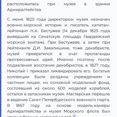
расположилась при музее в здании
Адмиралтейства.
С июня 1825 года директором музея назначен
военно-морской историк и писатель капитан-
лейтенант Н.А. Бестужев (14 декабря 1825 года
выведший на Сенатскую площадь Гвардейский
морской экипаж). При Бестужеве, а затем при
лейтенанте Д.И. Завалишине, тоже декабристе,
музей превратился в очаг пропаганды
прогрессивных идей. Именно поэтому после
подавления восстания декабристов, в 1827 году,
Николай I приказал ликвидировать его. Богатые
коллекции были розданы учреждениям и
частным лицам, но основной модельный фонд,
состоявший из около 600 моделей кораблей,
остался в запасниках музея. Мастерская перешла
в ведение Санкт-Петербургского военного порта.
В 1867 году на основе модель-камеры
Адмиралтейства и музея Морского флота был
открыт Военно-морской музей
5
.