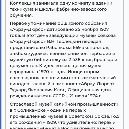
Коллекция занимала одну комнату в здании
техникума и школы фабрично-заводского
обучения.
Первое упоминание обширного собрания
«Абрау-Дюрсо» датировано 25 ноября 1927
года. В этот день заведующий музеем совхоза
«Абрау-Дюрсо» В.Н. Терлецкий передал
представителю Рабочкома 669 экспонатов,
альбом художественных снимков, гербарий и
музейную библиотеку из 2 438 книг, брошюр и
документов. К идее возрождения музея
вернулись в 1970-е годы. Инициатором
воссоздания экспозиции стал замечательный
винодел, главный шампанист «Абрау-Дюрсо»
Эдуард Яковлевич Клоц. Официальная дата
рождения музея в СССР – 21 июля 1974 г.
Отраслевой музей калийной промышленности
в г. Соликамске – один из первых
промышленных музеев в Советском Союзе. Год
его рождения – 1929, что удивительно: первый
калийный комбинат в России принят в число